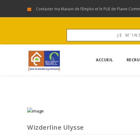
Contacter ma Maison de l’Emploi et le PLIE de Plaine Com
JE M'IN
ACCUEIL
RECRU
Wizderline Ulysse