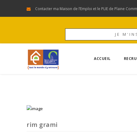
Contacter ma Maison de l’Emploi et le PLIE de Plaine Com
JE M'IN
ACCUEIL
RECRU
rim grami