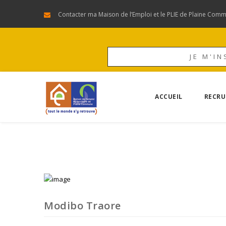
Contacter ma Maison de l’Emploi et le PLIE de Plaine Com
JE M'IN
ACCUEIL
RECRU
Modibo Traore