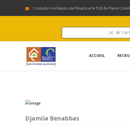
Contacter ma Maison de l’Emploi et le PLIE de Plaine Com
JE M'IN
ACCUEIL
RECRU
Djamila Benabbas