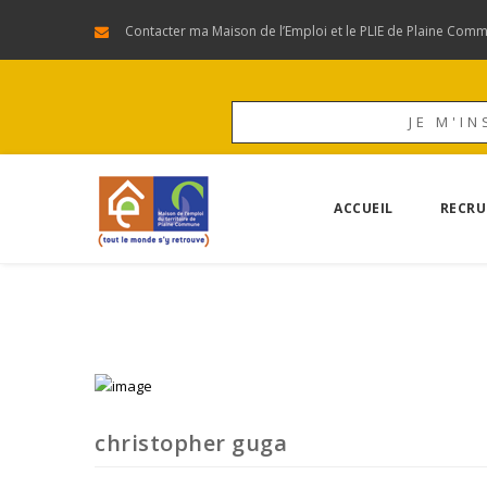
Contacter ma Maison de l’Emploi et le PLIE de Plaine Com
JE M'IN
ACCUEIL
RECRU
christopher guga