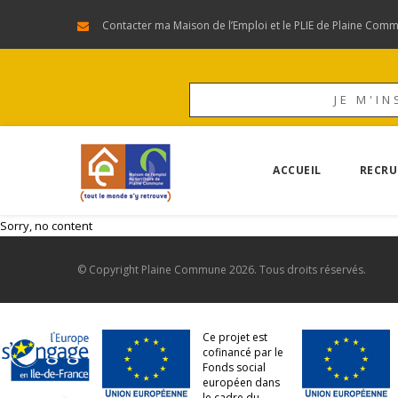
Contacter ma Maison de l’Emploi et le PLIE de Plaine Com
JE M'IN
ACCUEIL
RECRU
Sorry, no content
© Copyright
Plaine Commune
2026. Tous droits réservés.
Ce projet est
cofinancé par le
Fonds social
européen dans
le cadre du