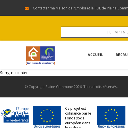
Contacter ma Maison de l’Emploi et le PLIE de Plaine Com
JE M'IN
ACCUEIL
RECRU
Sorry, no content
© Copyright
Plaine Commune
2026. Tous droits réservés.
Ce projet est
cofinancé par le
Fonds social
européen dans
le cadre du