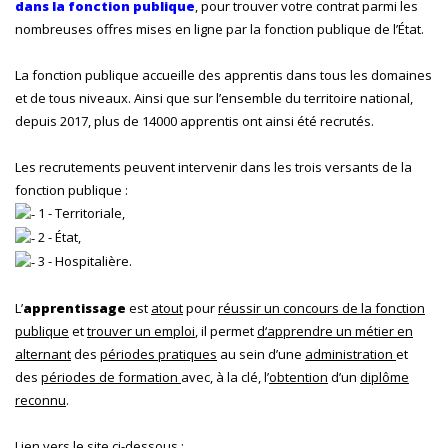
dans la fonction publique
, pour trouver votre contrat parmi les
nombreuses offres mises en ligne par la fonction publique de l’État.
La fonction publique accueille des apprentis dans tous les domaines
et de tous niveaux. Ainsi que sur l’ensemble du territoire national,
depuis 2017, plus de 14000 apprentis ont ainsi été recrutés.
Les recrutements peuvent intervenir dans les trois versants de la
fonction publique :
1 - Territoriale,
2 - État,
3 - Hospitalière.
L’
apprentissage
est
atout
pour
réussir un concours de la fonction
publique
et
trouver un emploi
, il permet
d‘apprendre un métier en
alternant
des
périodes pratiques
au sein d’une
administration
et
des
périodes de formation
avec, à la clé, l’
obtention
d’un
diplôme
reconnu
.
Lien vers le site ci-dessous :