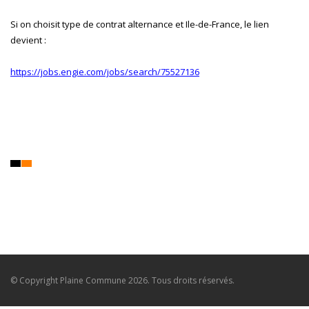
Si on choisit type de contrat alternance et Ile-de-France, le lien
devient :
https://jobs.engie.com/jobs/search/75527136
© Copyright
Plaine Commune
2026. Tous droits réservés.