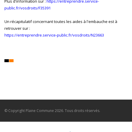
Plus d'information sur :
https://entreprendre.service-
public.fr/vosdroits/F35391
Un récapitulatif concernant toutes les aides à l'embauche est à
retrouver sur :
https://entreprendre.service-public.fr/vosdroits/N23663
© Copyright
Plaine Commune
2026. Tous droits réservés.