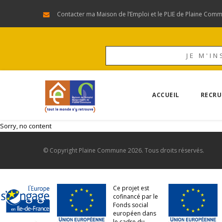
Contacter ma Maison de l’Emploi et le PLIE de Plaine Com
JE M'IN
ACCUEIL
RECRU
Sorry, no content
© Copyright
Plaine Commune
2026. Tous droits réservés.
Ce projet est
cofinancé par le
Fonds social
européen dans
le cadre du